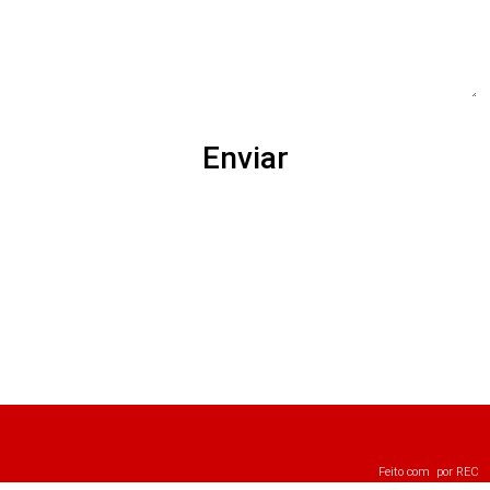
Enviar
Feito com
por
REC