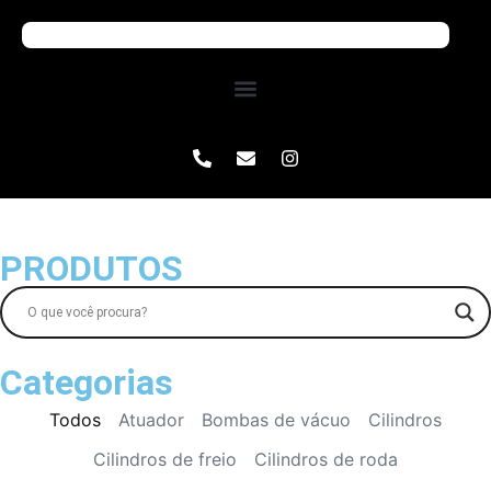
PRODUTOS
Categorias
Todos
Atuador
Bombas de vácuo
Cilindros
Cilindros de freio
Cilindros de roda