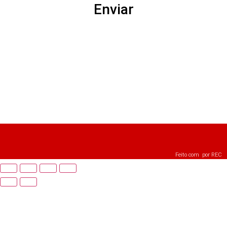
Enviar
Feito com
por
REC