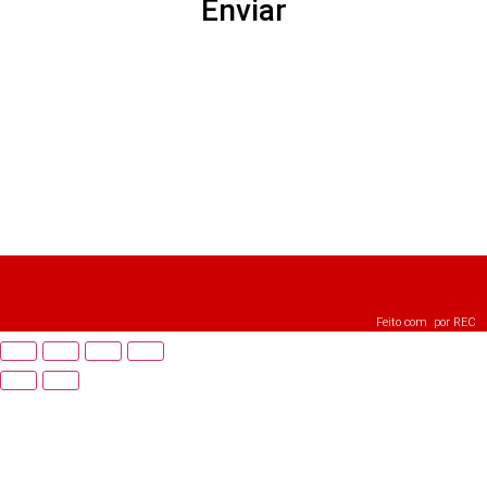
Enviar
Feito com
por
REC