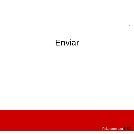
Enviar
Feito com
por
REC