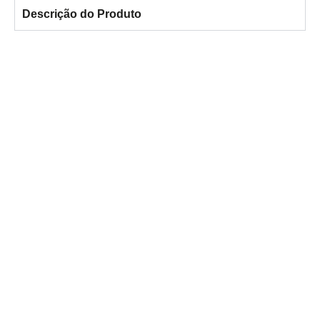
Descrição do Produto
Ficou com alguma dúvida?