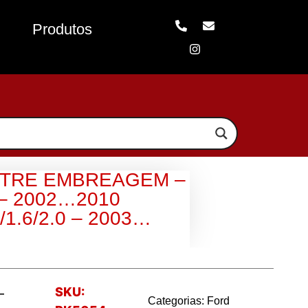
Produtos
STRE EMBREAGEM –
6 – 2002…2010
1.6/2.0 – 2003…
SKU:
–
Categorias:
Ford