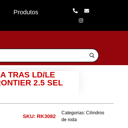
Produtos
A TRAS LD/LE
ONTIER 2.5 SEL
Categorias:
Cilindros
SKU: RK3082
de roda