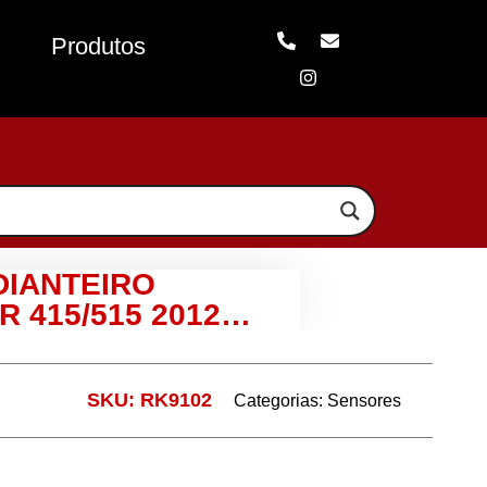
Produtos
DIANTEIRO
R 415/515 2012…
SKU: RK9102
Categorias:
Sensores