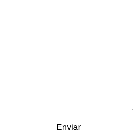
Ficou com alguma dúvida?
Enviar