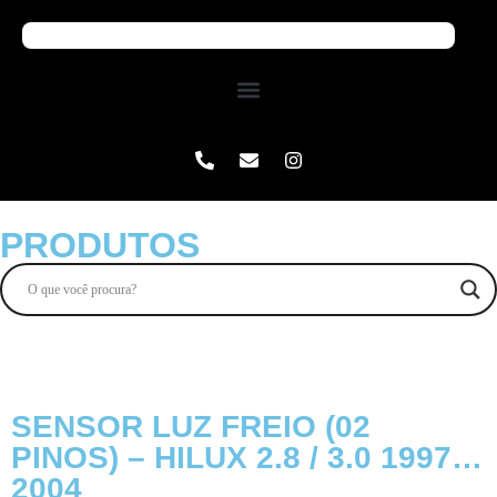
PRODUTOS
SENSOR LUZ FREIO (02
PINOS) – HILUX 2.8 / 3.0 1997…
2004