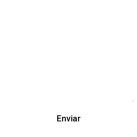
Ficou com alguma dúvida?
Enviar