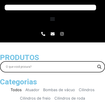
PRODUTOS
Categorias
Todos
Atuador
Bombas de vácuo
Cilindros
Cilindros de freio
Cilindros de roda