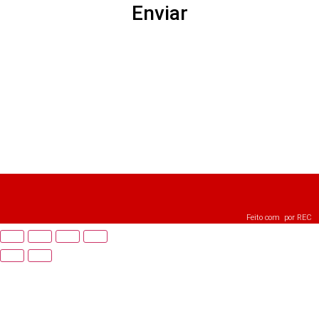
Enviar
Feito com
por
REC