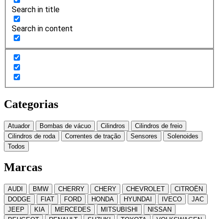
Search in title
Search in content
Categorias
Atuador
Bombas de vácuo
Cilindros
Cilindros de freio
Cilindros de roda
Correntes de tração
Sensores
Solenoides
Todos
Marcas
AUDI
BMW
CHERRY
CHERY
CHEVROLET
CITROËN
DODGE
FIAT
FORD
HONDA
HYUNDAI
IVECO
JAC
JEEP
KIA
MERCEDES
MITSUBISHI
NISSAN