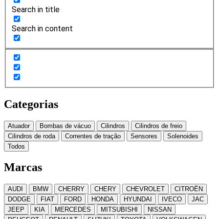
Search in title
Search in content
Categorias
Atuador
Bombas de vácuo
Cilindros
Cilindros de freio
Cilindros de roda
Correntes de tração
Sensores
Solenoides
Todos
Marcas
AUDI
BMW
CHERRY
CHERY
CHEVROLET
CITROËN
DODGE
FIAT
FORD
HONDA
HYUNDAI
IVECO
JAC
JEEP
KIA
MERCEDES
MITSUBISHI
NISSAN