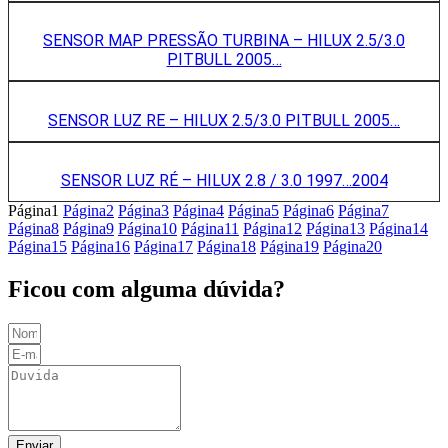
SENSOR MAP PRESSÃO TURBINA – HILUX 2.5/3.0
PITBULL 2005…
SENSOR LUZ RE – HILUX 2.5/3.0 PITBULL 2005…
SENSOR LUZ RÉ – HILUX 2.8 / 3.0 1997…2004
Página
1
Página
2
Página
3
Página
4
Página
5
Página
6
Página
7
Página
8
Página
9
Página
10
Página
11
Página
12
Página
13
Página
14
Página
15
Página
16
Página
17
Página
18
Página
19
Página
20
Ficou com alguma dúvida?
Enviar